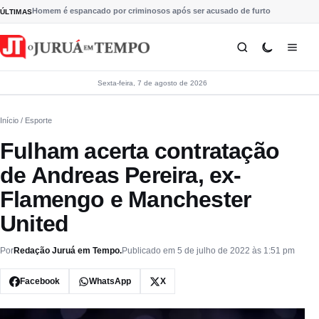
Pular para o conteúdo
Homem é espancado por criminosos após ser acusado de furto
ÚLTIMAS
Sexta-feira, 7 de agosto de 2026
Início
/ Esporte
Fulham acerta contratação
de Andreas Pereira, ex-
Flamengo e Manchester
United
Por
Redação Juruá em Tempo.
Publicado em 5 de julho de 2022 às 1:51 pm
Facebook
WhatsApp
X