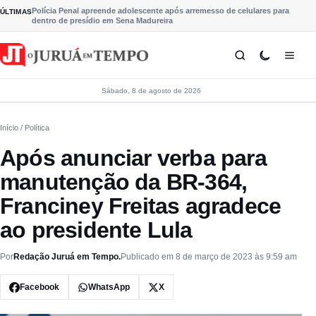
Pular para o conteúdo
Polícia Penal apreende adolescente após arremesso de celulares para
ÚLTIMAS
dentro de presídio em Sena Madureira
Sábado, 8 de agosto de 2026
Início
/ Política
Após anunciar verba para
manutenção da BR-364,
Franciney Freitas agradece
ao presidente Lula
Por
Redação Juruá em Tempo.
Publicado em 8 de março de 2023 às 9:59 am
Facebook
WhatsApp
X