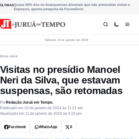
Pular para o conteúdo
Quase 60% dos rio-branquenses disseram que não pretendem visitar a
ÚLTIMAS
Expoacre, aponta pesquisa da Fecomércio
Sábado, 8 de agosto de 2026
Início
/ Acre
Visitas no presídio Manoel
Neri da Silva, que estavam
suspensas, são retomadas
Por
Redação Juruá em Tempo.
Publicado em 10 de janeiro de 2024 às 11:21 am
Atualizado em 11 de janeiro de 2024 às 3:16 pm
Facebook
WhatsApp
X