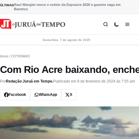
Pular para o conteúdo
Raul Wanglei vence o rodeio da Expoacre 2026 e garante vaga em
ÚLTIMAS
Barretos
Sexta-feira, 7 de agosto de 2026
Início
/ COTIDIANO
Com Rio Acre baixando, enche
Por
Redação Juruá em Tempo.
Publicado em 9 de fevereiro de 2024 às 7:55 am
Facebook
WhatsApp
X