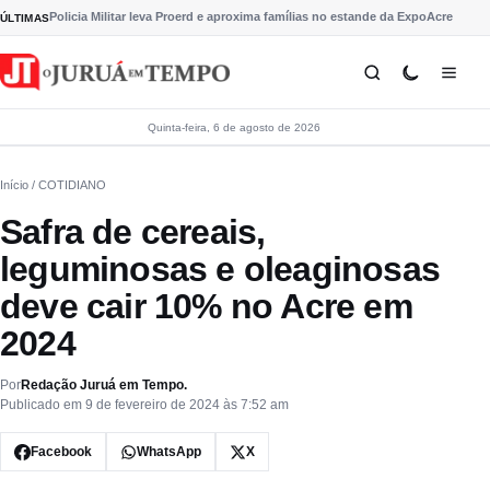
Pular para o conteúdo
Policia Militar leva Proerd e aproxima famílias no estande da ExpoAcre
ÚLTIMAS
Quinta-feira, 6 de agosto de 2026
Início
/ COTIDIANO
Safra de cereais,
leguminosas e oleaginosas
deve cair 10% no Acre em
2024
Por
Redação Juruá em Tempo.
Publicado em 9 de fevereiro de 2024 às 7:52 am
Facebook
WhatsApp
X