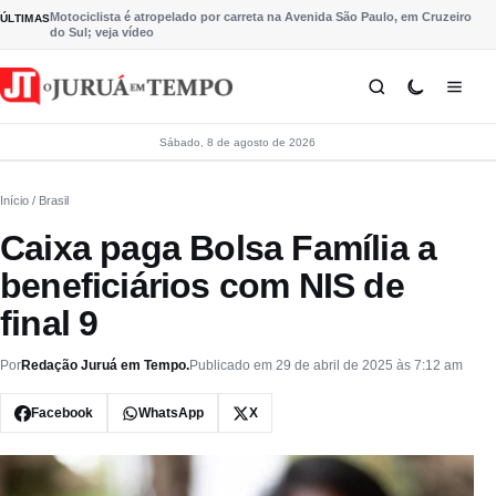
Pular para o conteúdo
Motociclista é atropelado por carreta na Avenida São Paulo, em Cruzeiro
ÚLTIMAS
do Sul; veja vídeo
Sábado, 8 de agosto de 2026
Início
/ Brasil
Caixa paga Bolsa Família a
beneficiários com NIS de
final 9
Por
Redação Juruá em Tempo.
Publicado em 29 de abril de 2025 às 7:12 am
Facebook
WhatsApp
X