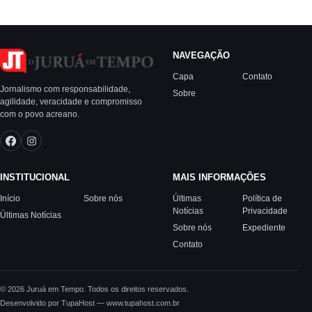
NAVEGAÇÃO
Capa
Contato
Jornalismo com responsabilidade,
Sobre
agilidade, veracidade e compromisso
com o povo acreano.
INSTITUCIONAL
MAIS INFORMAÇÕES
Início
Sobre nós
Últimas
Política de
Notícias
Privacidade
Últimas Notícias
Sobre nós
Expediente
Contato
© 2026 Juruá em Tempo. Todos os direitos reservados.
Desenvolvido por TupaHost — www.tupahost.com.br