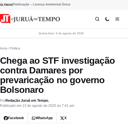
Pular para o conteúdo
Publicação – Licença Ambiental Única
ÚLTIMAS
Quinta-feira, 6 de agosto de 2026
Início
/ Política
Chega ao STF investigação
contra Damares por
prevaricação no governo
Bolsonaro
Por
Redação Juruá em Tempo.
Publicado em 13 de agosto de 2025 às 7:41 am
Facebook
WhatsApp
X