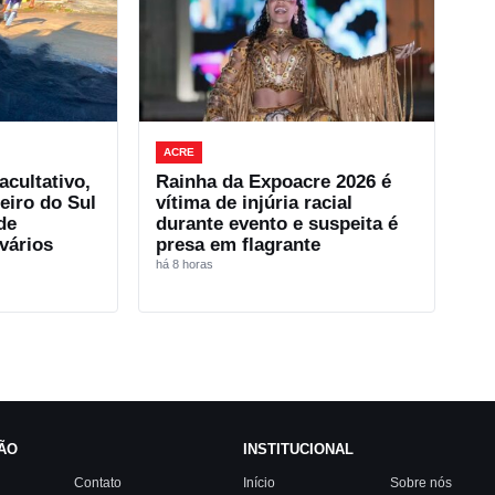
ACRE
cultativo,
Rainha da Expoacre 2026 é
eiro do Sul
vítima de injúria racial
de
durante evento e suspeita é
vários
presa em flagrante
há 8 horas
ÃO
INSTITUCIONAL
Contato
Início
Sobre nós