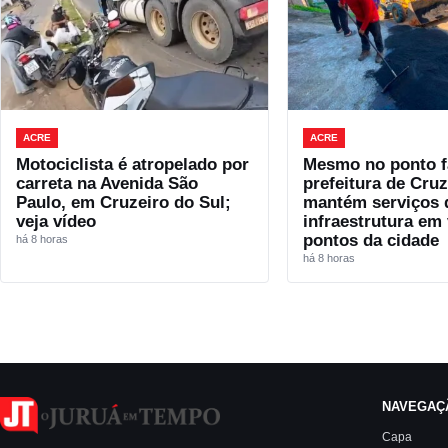
ACRE
ACRE
Motociclista é atropelado por
Mesmo no ponto fa
carreta na Avenida São
prefeitura de Cruz
Paulo, em Cruzeiro do Sul;
mantém serviços 
veja vídeo
infraestrutura em 
pontos da cidade
há 8 horas
há 8 horas
NAVEGAÇ
Capa