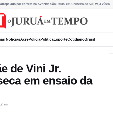
 atropelado por carreta na Avenida São Paulo, em Cruzeiro do Sul; veja vídeo
mas Notícias
Acre
Polícia
Política
Esporte
Cotidiano
Brasil
 de Vini Jr.
nseca em ensaio da
12 am