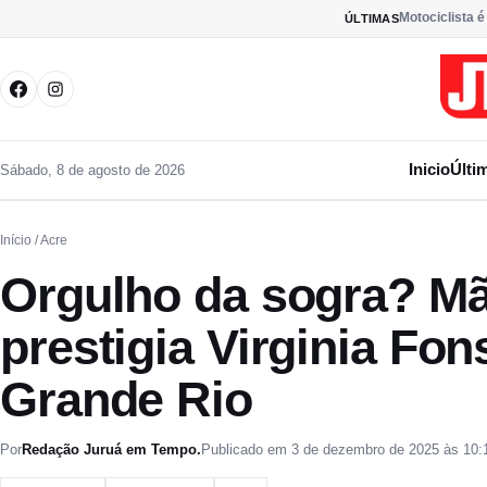
Pular para o conteúdo
Motociclista é
ÚLTIMAS
Inicio
Últi
Sábado, 8 de agosto de 2026
Início
/ Acre
Orgulho da sogra? Mãe
prestigia Virginia Fo
Grande Rio
Por
Redação Juruá em Tempo.
Publicado em 3 de dezembro de 2025 às 10: