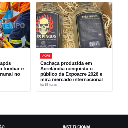
ACRE
 após
Cachaça produzida em
a tombar e
Acrelândia conquista o
 ramal no
público da Expoacre 2026 e
mira mercado internacional
há 15 horas
ÃO
INSTITUCIONAL