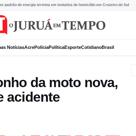
or padrão de energia termina em tentativa de homicídio em Cruzeiro do Sul
mas Notícias
Acre
Polícia
Política
Esporte
Cotidiano
Brasil
sonho da moto nova,
 acidente