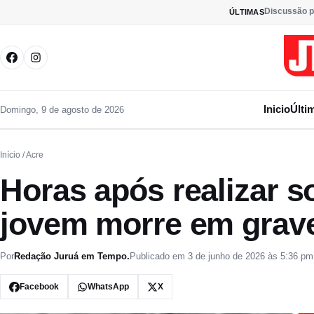
Pular para o conteúdo
Discussão p
ÚLTIMAS
Inicio
Últi
Domingo, 9 de agosto de 2026
Início
/ Acre
Horas após realizar 
jovem morre em grave
Por
Redação Juruá em Tempo.
Publicado em 3 de junho de 2026 às 5:36 pm
Facebook
WhatsApp
X