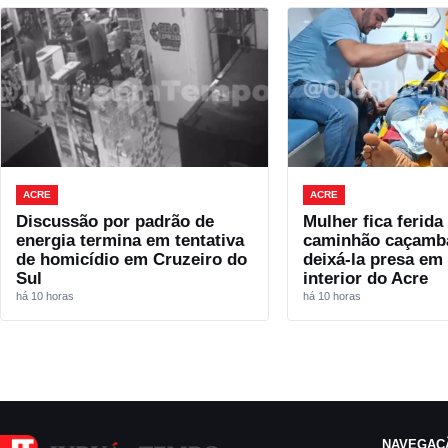
ACRE
ACRE
Discussão por padrão de
Mulher fica ferida
energia termina em tentativa
caminhão caçamb
de homicídio em Cruzeiro do
deixá-la presa em
Sul
interior do Acre
há 10 horas
há 10 horas
NAVEGAÇ