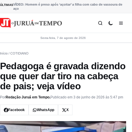
Pular para o conteúdo
VÍDEO: Homem é preso após ‘açoitar’ a filha com cabo de vassoura de
ÚLTIMAS
aço
Sexta-feira, 7 de agosto de 2026
Início
/ COTIDIANO
Pedagoga é gravada dizendo
que quer dar tiro na cabeça
de pais; veja vídeo
Por
Redação Juruá em Tempo.
Publicado em 3 de junho de 2026 às 5:47 pm
Facebook
WhatsApp
X